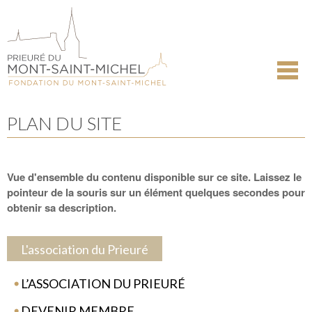
Aller
Outils
au
personnels
contenu.
|
Aller
à
la
navigation
PLAN DU SITE
Vue d'ensemble du contenu disponible sur ce site. Laissez le
pointeur de la souris sur un élément quelques secondes pour
obtenir sa description.
L'association du Prieuré
L’ASSOCIATION DU PRIEURÉ
DEVENIR MEMBRE