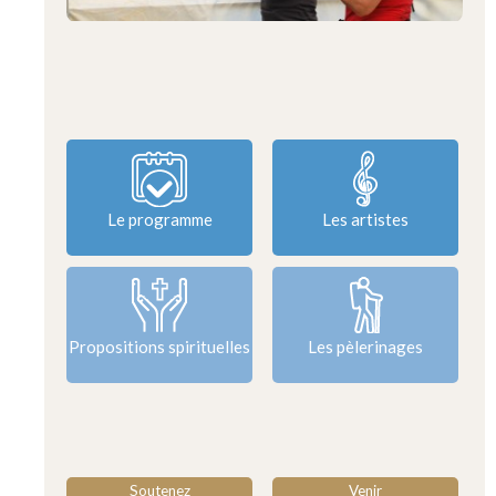
Le programme
Les artistes
Propositions spirituelles
Les pèlerinages
Soutenez
Venir