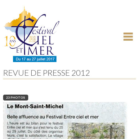
Aller
Outils
au
personnels
contenu.
|
Aller
à
la
navigation
REVUE DE PRESSE 2012
23 PHOTOS