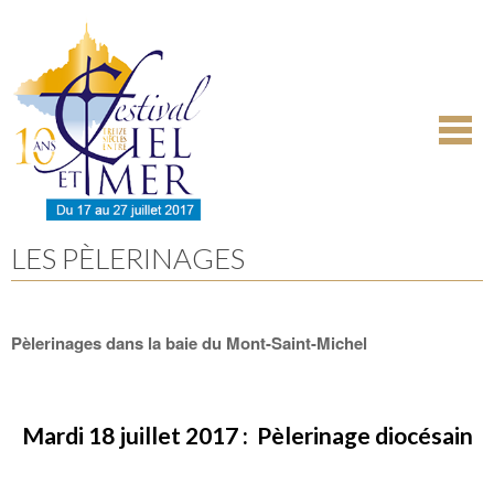
Aller
Outils
au
personnels
contenu.
|
Aller
à
la
navigation
LES PÈLERINAGES
Pèlerinages dans la baie du Mont-Saint-Michel
Mardi 18 juillet 2017 : Pèlerinage diocésain