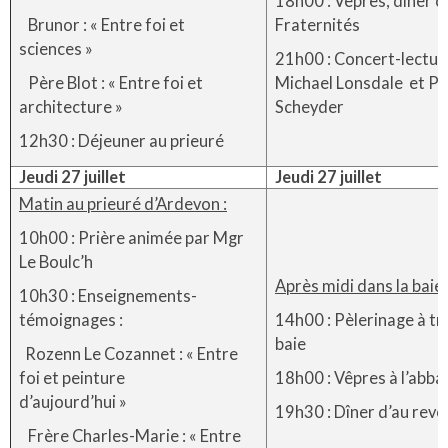
18h00 : Vêpres, diner c
Brunor : « Entre foi et
Fraternités
sciences »
21h00 : Concert-lectur
Père Blot : « Entre foi et
Michael Lonsdale et Pa
architecture »
Scheyder
12h30 : Déjeuner au prieuré
Jeudi 27 juillet
Jeudi 27 juillet
Matin au prieuré d’Ardevon :
10h00 : Prière animée par Mgr
Le Boulc’h
Après midi dans la baie 
10h30 : Enseignements-
témoignages :
14h00 : Pèlerinage à tr
baie
Rozenn Le Cozannet : « Entre
foi et peinture
18h00 : Vêpres à l’abba
d’aujourd’hui »
19h30 : Dîner d’au revo
Frère Charles-Marie : « Entre