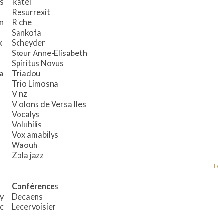
s
Ratel
Resurrexit
n
Riche
Sankofa
k
Scheyder
Sœur Anne-Elisabeth
Spiritus Novus
a
Triadou
Trio Limosna
Vinz
Violons de Versailles
Vocalys
Volubilis
Vox amabilys
Waouh
Zola jazz
T
Conférence
s
y
Decaens
c
Lecervoisier