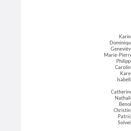
Karin
Dominiqu
Genevièv
Marie-Pierr
Philip
Caroli
Kare
Isabel
Catherin
Nathal
Benoî
Christi
Patri
Solve