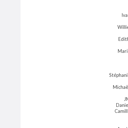
Iv
Will
Edit
Mari
Stéphani
Michaë
J
Danie
Camil