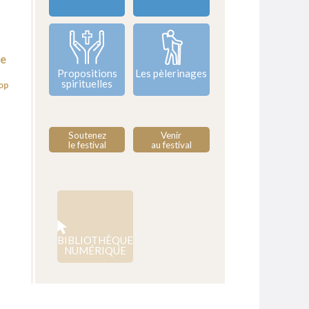
e
Propositions
Les pèlerinages
spirituelles
op
Soutenez
Venir
le festival
au festival
BIBLIOTHÈQUE
NUMÉRIQUE