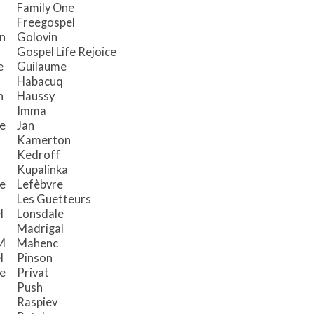
Family One
Freegospel
an
Golovin
Gospel Life Rejoice
ie
Guilaume
Habacuq
h
Haussy
Imma
e
Jan
Kamerton
Kedroff
Kupalinka
e
Lefèbvre
Les Guetteurs
l
Lonsdale
Madrigal
M
Mahenc
l
Pinson
le
Privat
Push
Raspiev