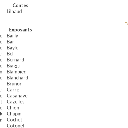
Contes
Lilhaud
T
Exposants
e
Bailly
e
Bar
e
Bayle
e
Bel
pe
Bernard
ne
Biaggi
n
Blampied
le
Blanchard
Brunor
e
Carré
ie
Casanave
t
Cazelles
ne
Chion
ck
Chupin
ig
Cochet
Cotonel