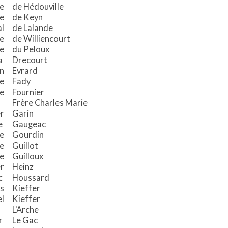
le
de Hédouville
e
de Keyn
l
de Lalande
ie
de Williencourt
le
du Peloux
ia
​Drecourt
n
Evrard
te
Fady
e
Fournier
Frère Charles Marie
r
Garin
ie
Gaugeac
e
Gourdin
e
Guillot
e
Guilloux
r
Heinz
c
Houssard
s
Kieffer
l
Kieffer
L'Arche
er
Le Gac