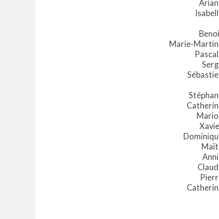
Arian
Isabel
Benoi
Marie-Martin
Pascal
Serg
Sébastie
Stéphan
Catherin
Mario
Xavie
Dominiqu
Maït
Anni
Claud
Pier
Catherin