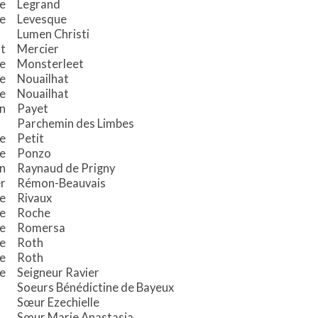
e
Legrand
le
Levesque
Lumen Christi
t
Mercier
e
Monsterleet
e
Nouailhat
e
Nouailhat
n
Payet
Parchemin des Limbes
e
Petit
e
Ponzo
n
Raynaud de Prigny
r
Rémon-Beauvais
e
Rivaux
e
Roche
e
Romersa
e
Roth
re
Roth
e
Seigneur Ravier
Soeurs Bénédictine de Bayeux
Sœur Ezechielle
Sœur Marie Anastasia