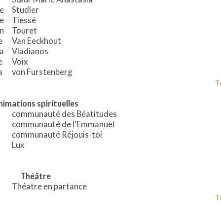
e
Studler
e
Tiessé
n
Touret
e
Van Eeckhout
a
Vladianos
le
Voix
a
von Furstenberg
T
imations spirituelles
communauté des Béatitudes
communauté de l'Emmanuel
communauté Réjouis-toi
Lux
Théâtre
Théatre en partance
T