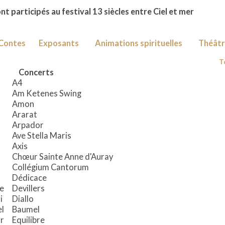
nt participés au festival 13 siècles entre Ciel et mer
Contes
Exposants
Animations spirituelles
Théâtr
T
Concerts
A4
Am Ketenes Swing
Amon
Ararat
Arpador
Ave Stella Maris
Axis
Chœur Sainte Anne d'Auray
Collégium Cantorum
Dédicace
le
Devillers
ji
Diallo
l
Baumel
r
Equilibre