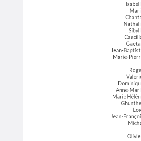
Isabel
Mari
Chanta
Nathal
Sibyl
​Caecil
Gaeta
Jean-Baptis
Marie-Pierr
Roge
Valer
Dominiqu
Anne-Mari
Marie Hélèn
Ghunthe
Loï
Jean-Françoi
Miche
Olivi