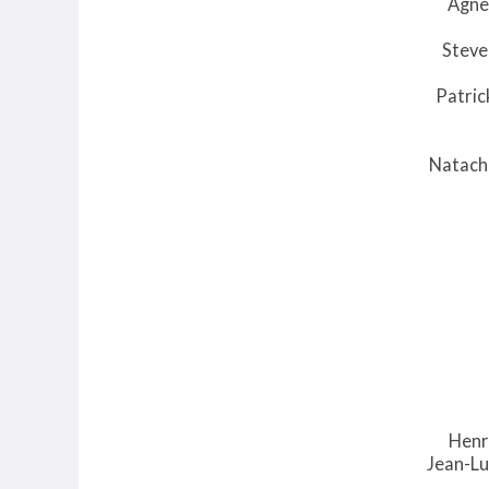
Agnè
Steve
Patric
Natach
Henr
Jean-Lu